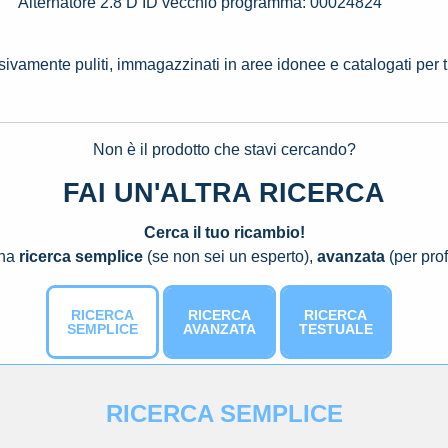
Alternatore 2.8 D ID vecchio programma: 00024824
ssivamente puliti, immagazzinati in aree idonee e catalogati per 
Non è il prodotto che stavi cercando?
FAI UN'ALTRA RICERCA
Cerca il tuo ricambio!
una
ricerca semplice
(se non sei un esperto),
avanzata
(per prof
RICERCA
RICERCA
RICERCA
SEMPLICE
AVANZATA
TESTUALE
RICERCA SEMPLICE