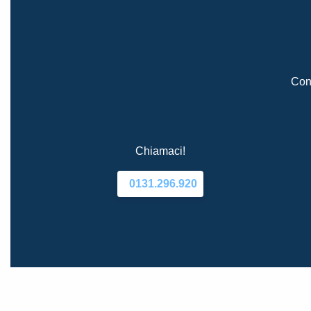
Cont
Chiamaci!
0131.296.920