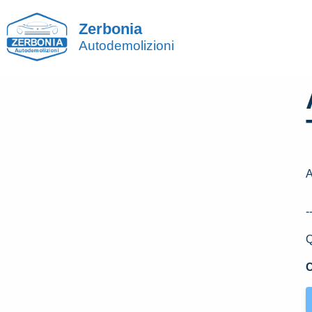
Zerbonia
Autodemolizioni
-
Q
C