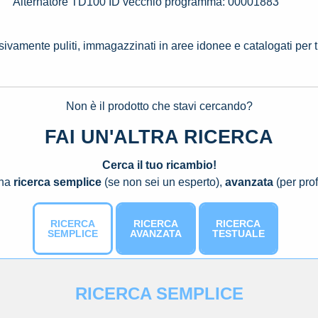
Alternatore TD100 ID vecchio programma: 00001883
ssivamente puliti, immagazzinati in aree idonee e catalogati per 
Non è il prodotto che stavi cercando?
FAI UN'ALTRA RICERCA
Cerca il tuo ricambio!
una
ricerca semplice
(se non sei un esperto),
avanzata
(per prof
RICERCA
RICERCA
RICERCA
SEMPLICE
AVANZATA
TESTUALE
RICERCA SEMPLICE