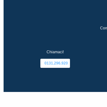
Cont
Chiamaci!
0131.296.920