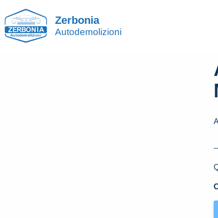
Zerbonia
Autodemolizioni
-
Q
C