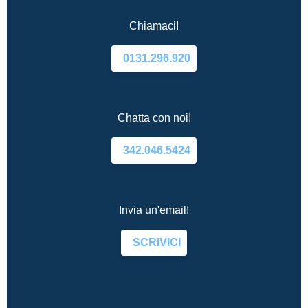
Chiamaci!
0131.296.920
Chatta con noi!
342.046.5424
Invia un'email!
SCRIVICI