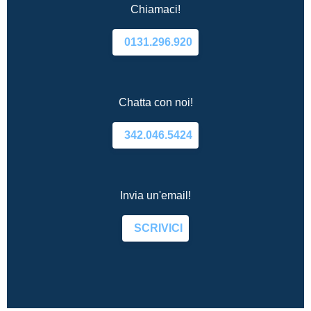
Chiamaci!
0131.296.920
Chatta con noi!
342.046.5424
Invia un'email!
SCRIVICI