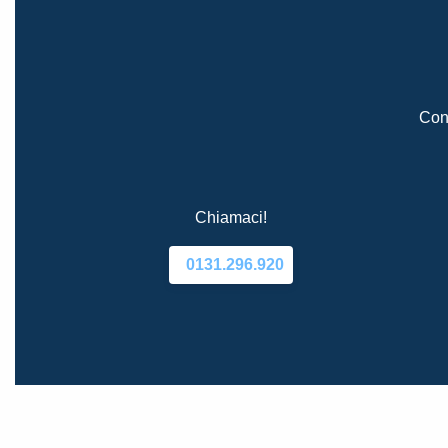
Cont
Chiamaci!
0131.296.920