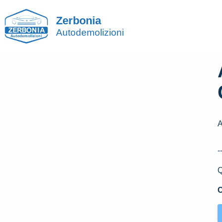
Zerbonia
Autodemolizioni
-
Q
C