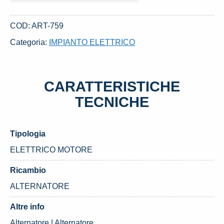
DAL
1998
COD:
ART-759
OPEL
Categoria:
IMPIANTO ELETTRICO
CORSA
«B»
(1993)
CARATTERISTICHE
quantità
TECNICHE
Tipologia
ELETTRICO MOTORE
Ricambio
ALTERNATORE
Altre info
Alternatore | Alternatore