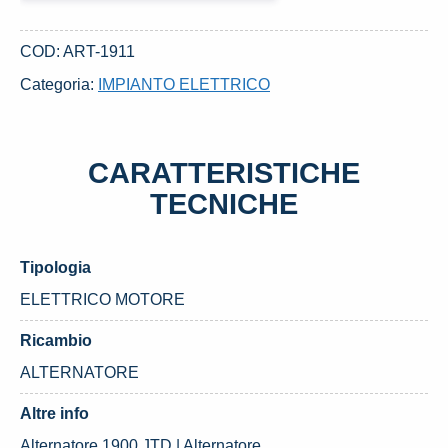
DAL
1999
COD:
ART-1911
ALFA
Categoria:
IMPIANTO ELETTRICO
ROMEO
147
«I»
CARATTERISTICHE
(2001)
quantità
TECNICHE
Tipologia
ELETTRICO MOTORE
Ricambio
ALTERNATORE
Altre info
Alternatore 1900 JTD | Alternatore