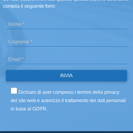
compila il seguente form:
Dichiaro di aver compreso i termini della privacy
del sito web e autorizzo il trattamento dei dati personali
in base al GDPR.