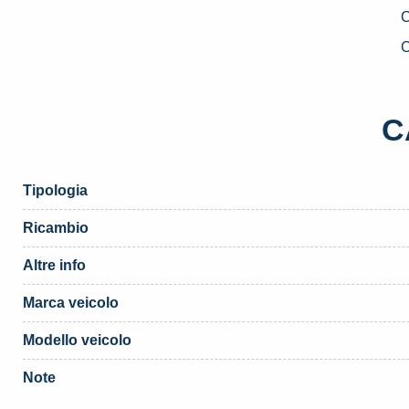
1
A
C
1
«
C
(
q
Tipologia
Ricambio
Altre info
Marca veicolo
Modello veicolo
Note