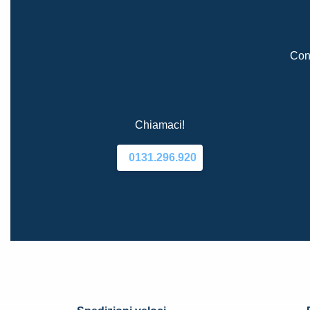
Cont
Chiamaci!
0131.296.920