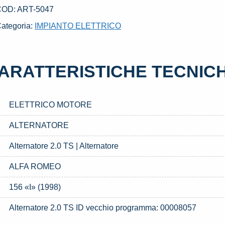
999
COD:
ART-5047
LFA
ategoria:
IMPIANTO ELETTRICO
ROMEO
56
I»
ARATTERISTICHE TECNIC
1998)
uantità
ELETTRICO MOTORE
ALTERNATORE
Alternatore 2.0 TS | Alternatore
ALFA ROMEO
156 «I» (1998)
Alternatore 2.0 TS ID vecchio programma: 00008057