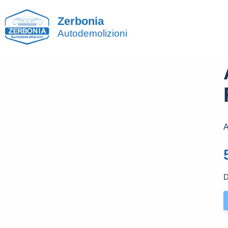
Zerbonia
Autodemolizioni
D
A
U
D