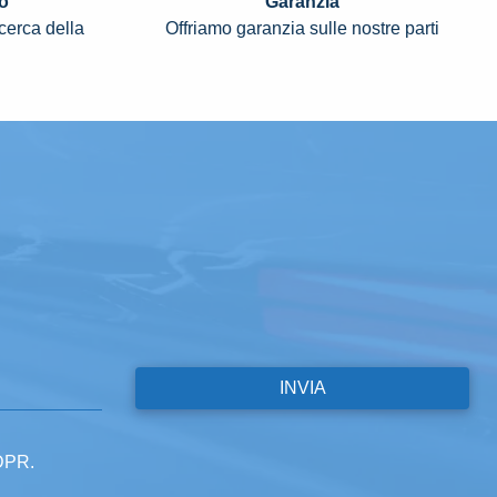
o
Garanzia
icerca della
Offriamo garanzia sulle nostre parti
GDPR.