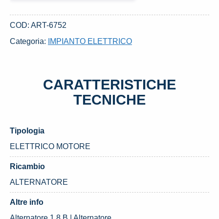
DAL
1999
COD:
ART-6752
BMW
Categoria:
IMPIANTO ELETTRICO
SERIE
3
«E36»
CARATTERISTICHE
COMPACT
(1994)
TECNICHE
quantità
Tipologia
ELETTRICO MOTORE
Ricambio
ALTERNATORE
Altre info
Alternatore 1.8 B | Alternatore