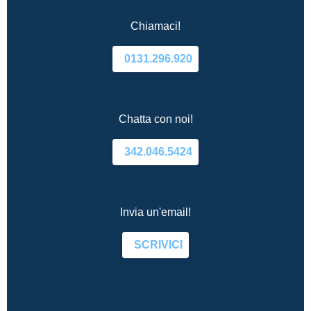
Chiamaci!
0131.296.920
Chatta con noi!
342.046.5424
Invia un'email!
SCRIVICI