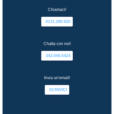
Chiamaci!
0131.296.920
Chatta con noi!
342.046.5424
Invia un'email!
SCRIVICI