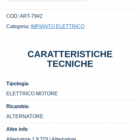
DAL
2000
COD:
ART-7942
AUDI
Categoria:
IMPIANTO ELETTRICO
A4
«8D2»
(1995)
CARATTERISTICHE
quantità
TECNICHE
Tipologia
ELETTRICO MOTORE
Ricambio
ALTERNATORE
Altre info
Alternatore 1.9 TDI | Alternatore