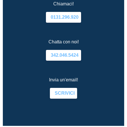
Chiamaci!
0131.296.920
Chatta con noi!
342.046.5424
Invia un'email!
SCRIVICI