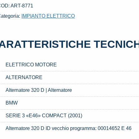
002
COD:
ART-8771
BMW
ategoria:
IMPIANTO ELETTRICO
ERIE
E46»
ARATTERISTICHE TECNIC
OMPACT
2001)
uantità
ELETTRICO MOTORE
ALTERNATORE
Alternatore 320 D | Alternatore
BMW
SERIE 3 «E46» COMPACT (2001)
Alternatore 320 D ID vecchio programma: 00014652 E 46