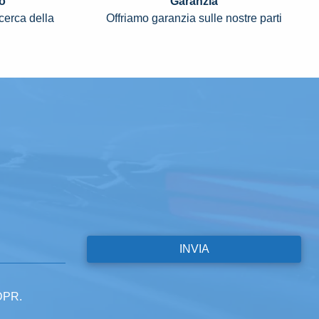
o
Garanzia
icerca della
Offriamo garanzia sulle nostre parti
GDPR.