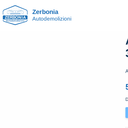
Zerbonia
Autodemolizioni
D
A
U
D