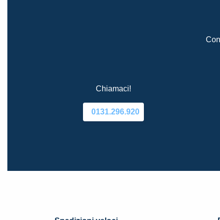
Cont
Chiamaci!
0131.296.920