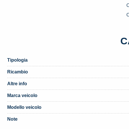
2
C
S
3
«
C
C
(
q
Tipologia
Ricambio
Altre info
Marca veicolo
Modello veicolo
Note