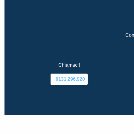
Cont
Chiamaci!
0131.296.920