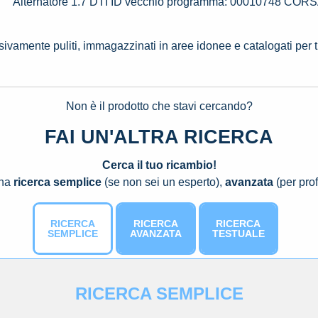
Alternatore 1.7 DTI ID vecchio programma: 00010748 
ssivamente puliti, immagazzinati in aree idonee e catalogati per 
Non è il prodotto che stavi cercando?
FAI UN'ALTRA RICERCA
Cerca il tuo ricambio!
una
ricerca semplice
(se non sei un esperto),
avanzata
(per prof
RICERCA
RICERCA
RICERCA
SEMPLICE
AVANZATA
TESTUALE
RICERCA SEMPLICE