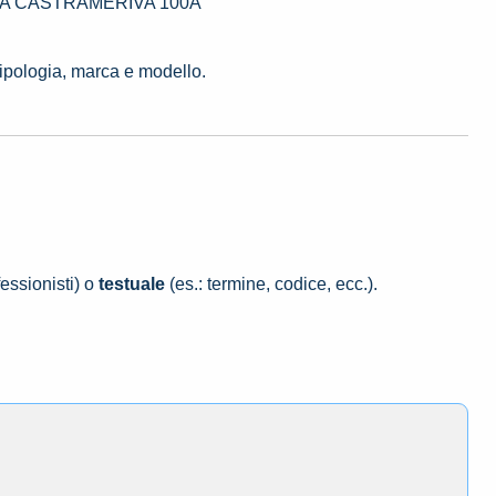
CORSA CASTRAMERIVA 100A
tipologia, marca e modello.
essionisti) o
testuale
(es.: termine, codice, ecc.).