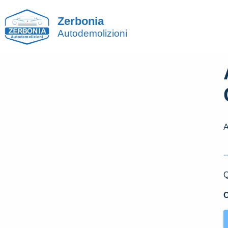
Zerbonia
Autodemolizioni
-
Q
C