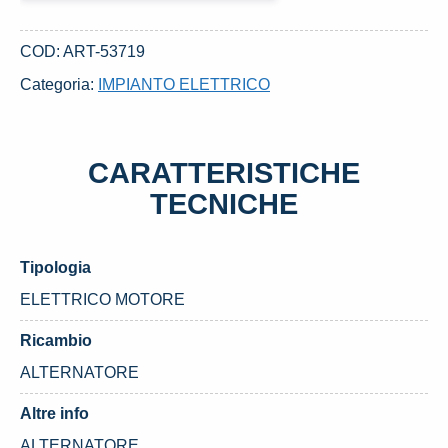
DAL
2003
COD:
ART-53719
AL
Categoria:
IMPIANTO ELETTRICO
2008
FORD
FIESTA
CARATTERISTICHE
«V»
(2002)
TECNICHE
quantità
Tipologia
ELETTRICO MOTORE
Ricambio
ALTERNATORE
Altre info
ALTERNATORE