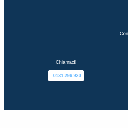
Cont
Chiamaci!
0131.296.920