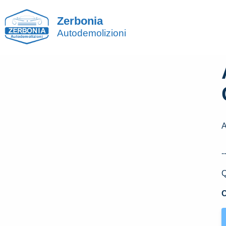
Zerbonia
Autodemolizioni
-
Q
C