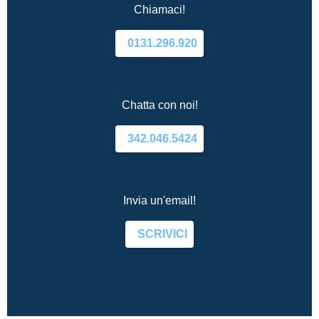
Chiamaci!
0131.296.920
Chatta con noi!
342.046.5424
Invia un'email!
SCRIVICI