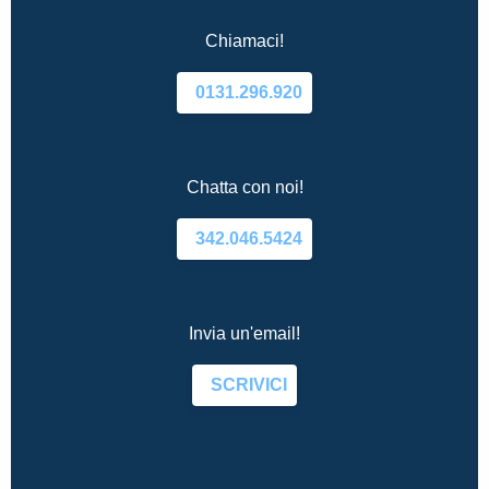
Chiamaci!
0131.296.920
Chatta con noi!
342.046.5424
Invia un'email!
SCRIVICI