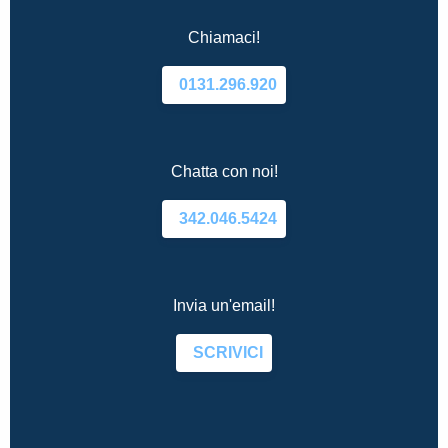
Chiamaci!
0131.296.920
Chatta con noi!
342.046.5424
Invia un'email!
SCRIVICI