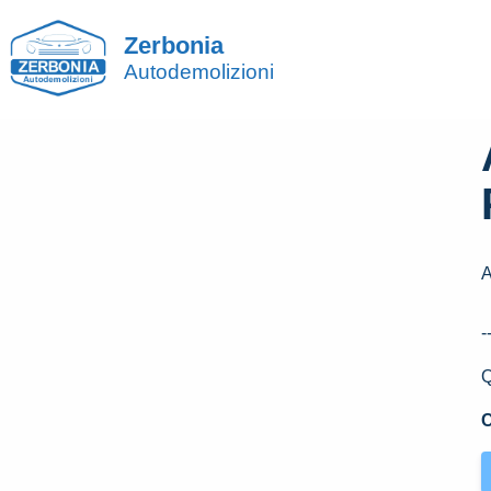
Zerbonia
Autodemolizioni
A
-
Q
C