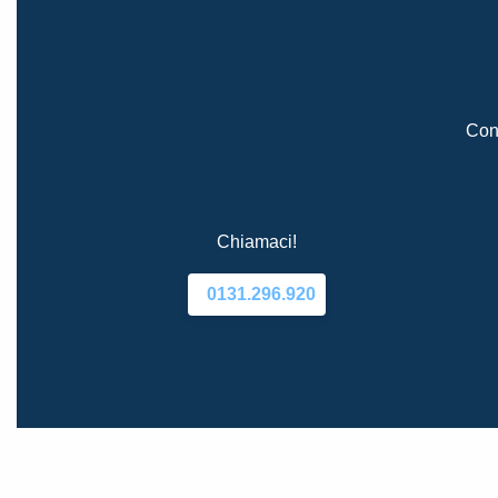
Cont
Chiamaci!
0131.296.920