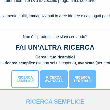
Alternatore 1.9 DCI ID vecchio programma: 00015404
ssivamente puliti, immagazzinati in aree idonee e catalogati per 
Non è il prodotto che stavi cercando?
FAI UN'ALTRA RICERCA
Cerca il tuo ricambio!
una
ricerca semplice
(se non sei un esperto),
avanzata
(per prof
RICERCA
RICERCA
RICERCA
SEMPLICE
AVANZATA
TESTUALE
RICERCA SEMPLICE