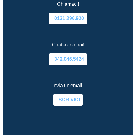
Chiamaci!
0131.296.920
Chatta con noi!
342.046.5424
Invia un'email!
SCRIVICI