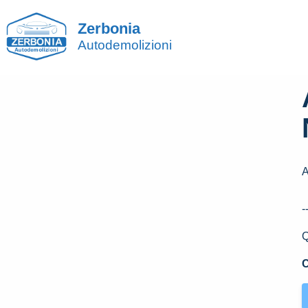
Zerbonia
Autodemolizioni
-
Q
C