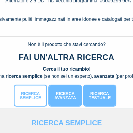
Alternatore 2.5 DDTI ID vecchio programma: 00009295 90A
ssivamente puliti, immagazzinati in aree idonee e catalogati per 
Non è il prodotto che stavi cercando?
FAI UN'ALTRA RICERCA
Cerca il tuo ricambio!
una
ricerca semplice
(se non sei un esperto),
avanzata
(per prof
RICERCA
RICERCA
RICERCA
SEMPLICE
AVANZATA
TESTUALE
RICERCA SEMPLICE