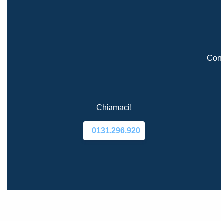
Cont
Chiamaci!
0131.296.920