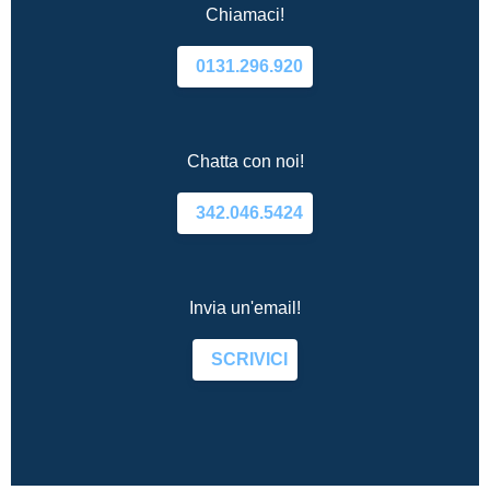
Chiamaci!
0131.296.920
Chatta con noi!
342.046.5424
Invia un'email!
SCRIVICI