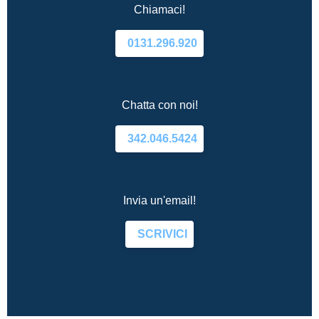
Chiamaci!
0131.296.920
Chatta con noi!
342.046.5424
Invia un'email!
SCRIVICI