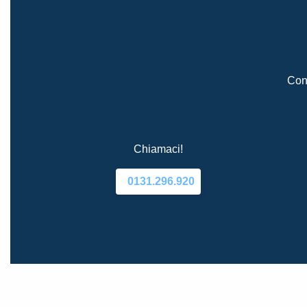
Cont
Chiamaci!
0131.296.920