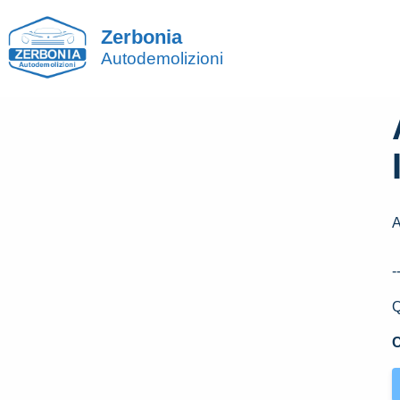
Zerbonia
Autodemolizioni
A
-
Q
C