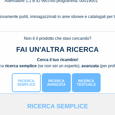
Alternatore 1.1 B ID vecchio programma: 00019001
ssivamente puliti, immagazzinati in aree idonee e catalogati per 
Non è il prodotto che stavi cercando?
FAI UN'ALTRA RICERCA
Cerca il tuo ricambio!
una
ricerca semplice
(se non sei un esperto),
avanzata
(per prof
RICERCA
RICERCA
RICERCA
SEMPLICE
AVANZATA
TESTUALE
RICERCA SEMPLICE