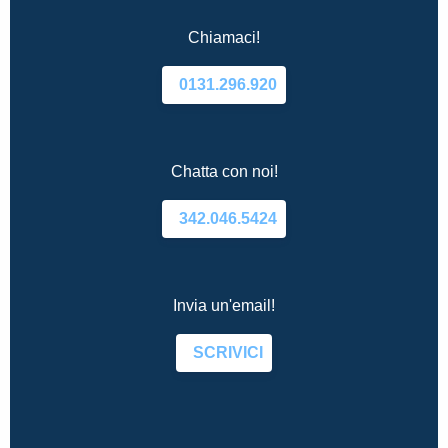
Chiamaci!
0131.296.920
Chatta con noi!
342.046.5424
Invia un'email!
SCRIVICI