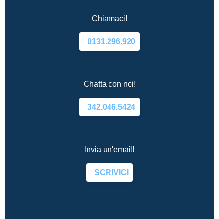
Chiamaci!
0131.296.920
Chatta con noi!
342.046.5424
Invia un'email!
SCRIVICI