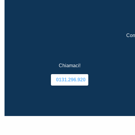
Cont
Chiamaci!
0131.296.920