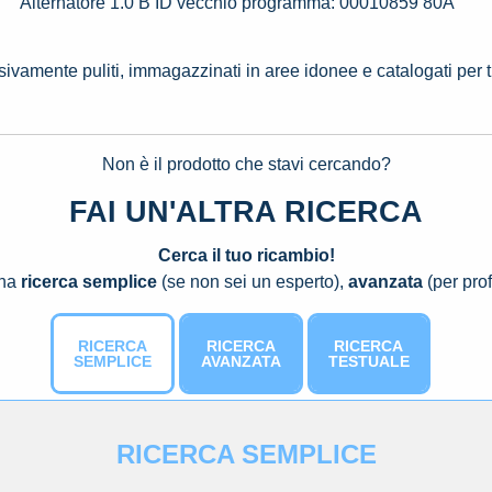
Alternatore 1.0 B ID vecchio programma: 00010859 80A
ssivamente puliti, immagazzinati in aree idonee e catalogati per 
Non è il prodotto che stavi cercando?
FAI UN'ALTRA RICERCA
Cerca il tuo ricambio!
una
ricerca semplice
(se non sei un esperto),
avanzata
(per prof
RICERCA
RICERCA
RICERCA
SEMPLICE
AVANZATA
TESTUALE
RICERCA SEMPLICE