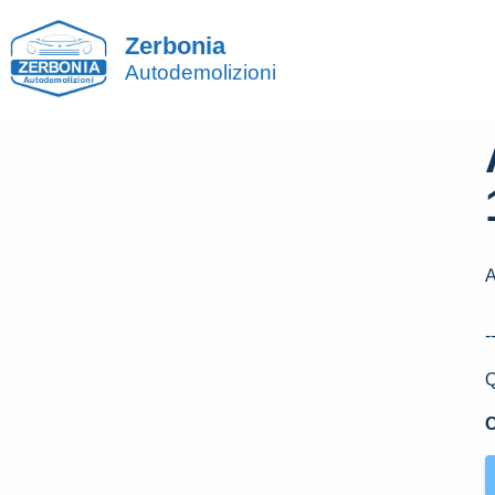
Zerbonia
Autodemolizioni
-
Q
C