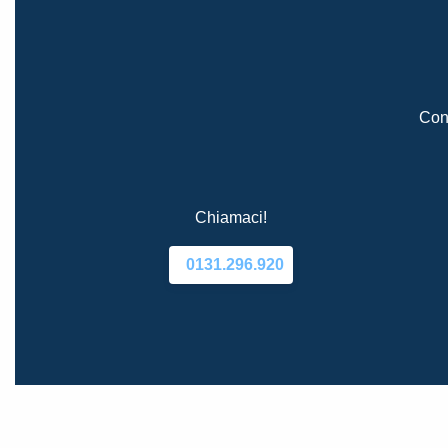
Cont
Chiamaci!
0131.296.920