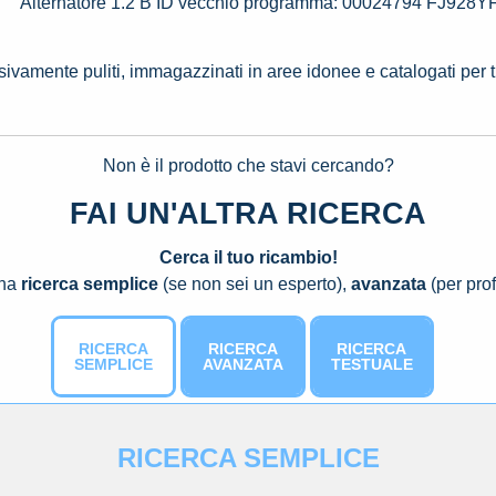
Alternatore 1.2 B ID vecchio programma: 00024794 FJ928Y
ssivamente puliti, immagazzinati in aree idonee e catalogati per 
Non è il prodotto che stavi cercando?
FAI UN'ALTRA RICERCA
Cerca il tuo ricambio!
una
ricerca semplice
(se non sei un esperto),
avanzata
(per prof
RICERCA
RICERCA
RICERCA
SEMPLICE
AVANZATA
TESTUALE
RICERCA SEMPLICE