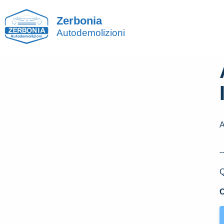
Zerbonia
Autodemolizioni
A
-
Q
C