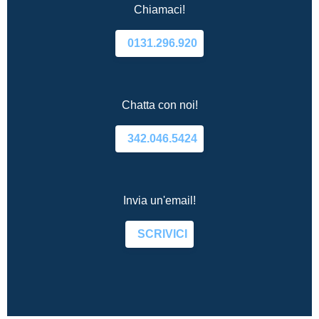
Chiamaci!
0131.296.920
Chatta con noi!
342.046.5424
Invia un'email!
SCRIVICI