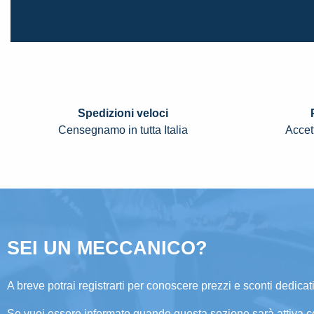
Spedizioni veloci
Censegnamo in tutta Italia
Accett
SEI UN MECCANICO?
A breve potrai registrarti per conoscere prezzi e sconti dedicati
Se vuoi essere informato quando questa sezione sarà attiva c