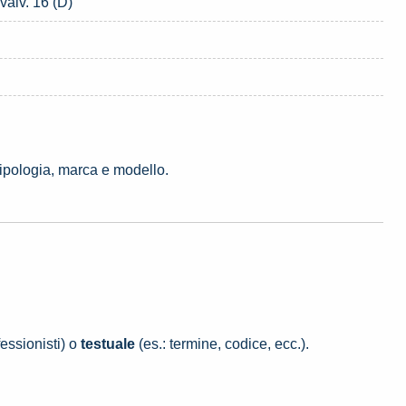
valv. 16 (D)
tipologia, marca e modello.
essionisti) o
testuale
(es.: termine, codice, ecc.).