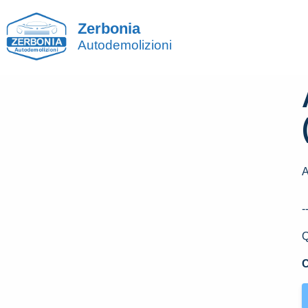
Zerbonia
Autodemolizioni
A
-
Q
C