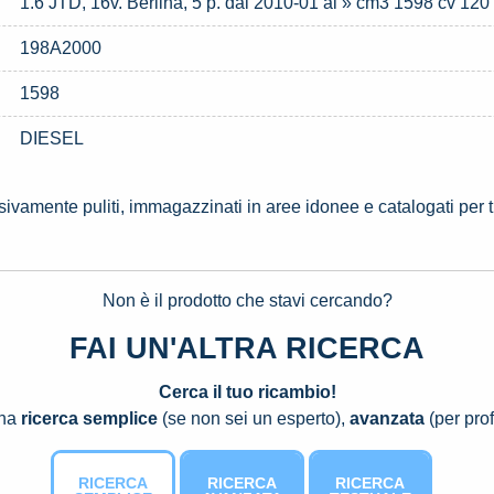
1.6 JTD, 16v. Berlina, 5 p. dal 2010-01 al » cm3 1598 cv 120 
198A2000
1598
DIESEL
ssivamente puliti, immagazzinati in aree idonee e catalogati per 
Non è il prodotto che stavi cercando?
FAI UN'ALTRA RICERCA
Cerca il tuo ricambio!
una
ricerca semplice
(se non sei un esperto),
avanzata
(per prof
RICERCA
RICERCA
RICERCA