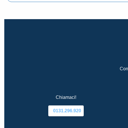
Cont
Chiamaci!
0131.296.920