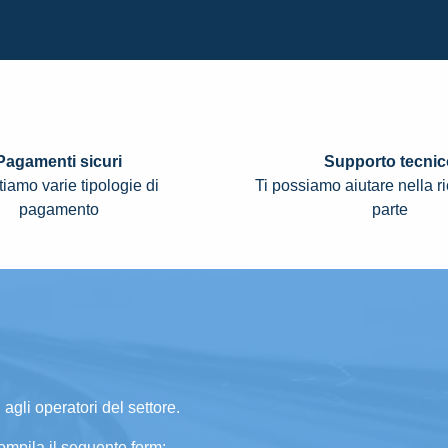
Pagamenti sicuri
Supporto tecnic
iamo varie tipologie di
Ti possiamo aiutare nella r
pagamento
parte
 agli operatori del settore.
ompila il seguente form: