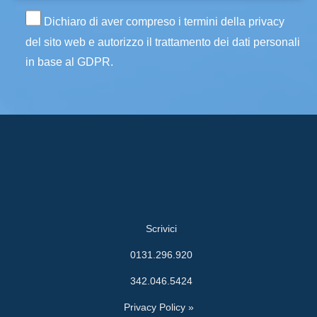
Dichiaro di aver compreso i termini della privacy
del sito web e autorizzo il trattamento dei dati personali
in base al GDPR.
Scrivici
0131.296.920
342.046.5424
Privacy Policy »