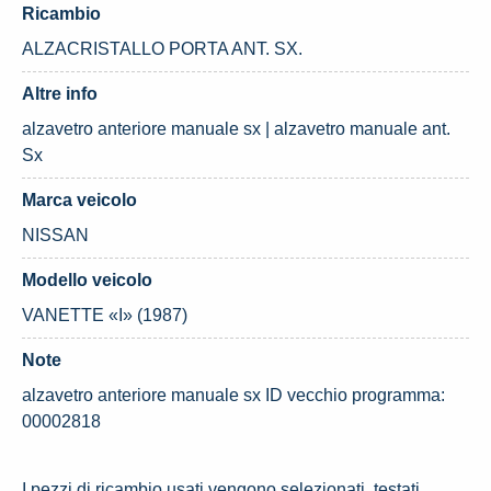
Ricambio
ALZACRISTALLO PORTA ANT. SX.
Altre info
alzavetro anteriore manuale sx | alzavetro manuale ant.
Sx
Marca veicolo
NISSAN
Modello veicolo
VANETTE «I» (1987)
Note
alzavetro anteriore manuale sx ID vecchio programma:
00002818
I pezzi di ricambio usati vengono selezionati, testati,