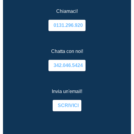
Chiamaci!
0131.296.920
Chatta con noi!
342.046.5424
Invia un'email!
SCRIVICI