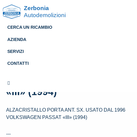
Zerbonia
Autodemolizioni
CERCA UN RICAMBIO
AZIENDA
SERVIZI
ALZACRISTALLO PORTA
CONTATTI
ANT. SX. USATO DAL 1996
VOLKSWAGEN PASSAT
«III» (1994)
ALZACRISTALLO PORTA ANT. SX. USATO DAL 1996
VOLKSWAGEN PASSAT «III» (1994)
---