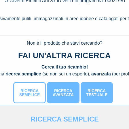
Alzavetro Eletrico Ant.Sx ID vecchio programma: 00021981
ssivamente puliti, immagazzinati in aree idonee e catalogati per 
Non è il prodotto che stavi cercando?
FAI UN'ALTRA RICERCA
Cerca il tuo ricambio!
una
ricerca semplice
(se non sei un esperto),
avanzata
(per prof
RICERCA
RICERCA
RICERCA
SEMPLICE
AVANZATA
TESTUALE
RICERCA SEMPLICE