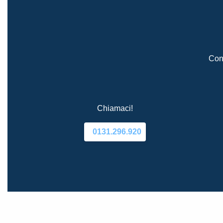
Cont
Chiamaci!
0131.296.920