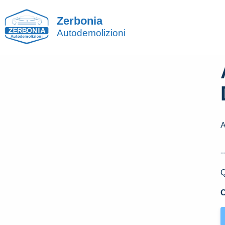
Zerbonia
Autodemolizioni
A
-
Q
C