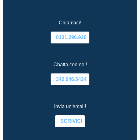
Chiamaci!
0131.296.920
Chatta con noi!
342.046.5424
Invia un'email!
SCRIVICI