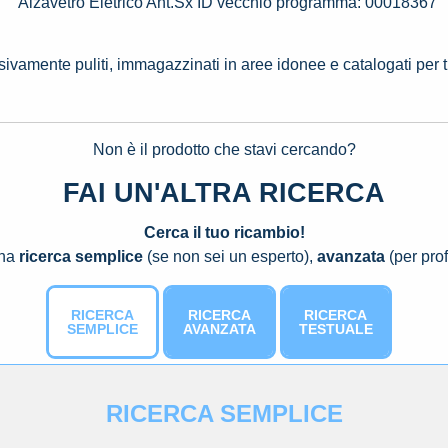
Alzavetro Eletrico Ant.Sx ID vecchio programma: 00018367
ssivamente puliti, immagazzinati in aree idonee e catalogati per 
Non è il prodotto che stavi cercando?
FAI UN'ALTRA RICERCA
Cerca il tuo ricambio!
una
ricerca semplice
(se non sei un esperto),
avanzata
(per prof
RICERCA
RICERCA
RICERCA
SEMPLICE
AVANZATA
TESTUALE
RICERCA SEMPLICE