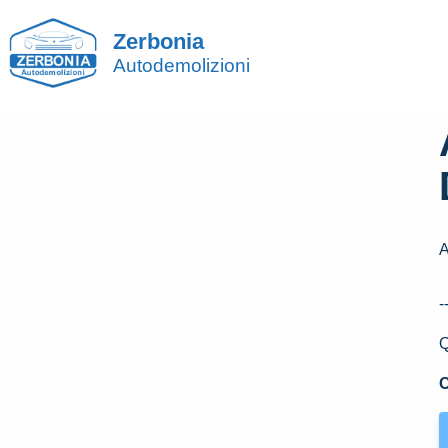
Zerbonia
Autodemolizioni
-
Q
C