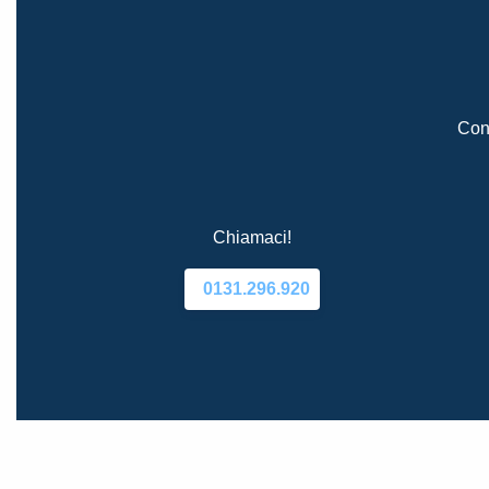
Cont
Chiamaci!
0131.296.920