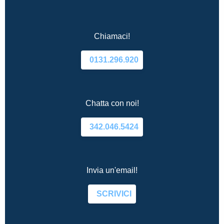
Chiamaci!
0131.296.920
Chatta con noi!
342.046.5424
Invia un'email!
SCRIVICI