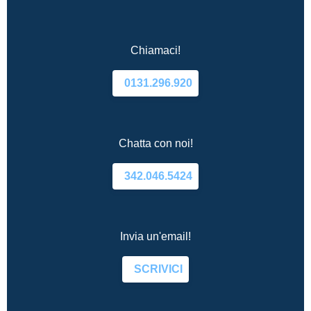
Chiamaci!
0131.296.920
Chatta con noi!
342.046.5424
Invia un'email!
SCRIVICI