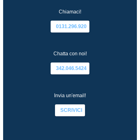
Chiamaci!
0131.296.920
Chatta con noi!
342.046.5424
Invia un'email!
SCRIVICI