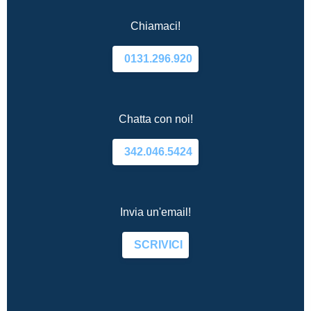
Chiamaci!
0131.296.920
Chatta con noi!
342.046.5424
Invia un'email!
SCRIVICI