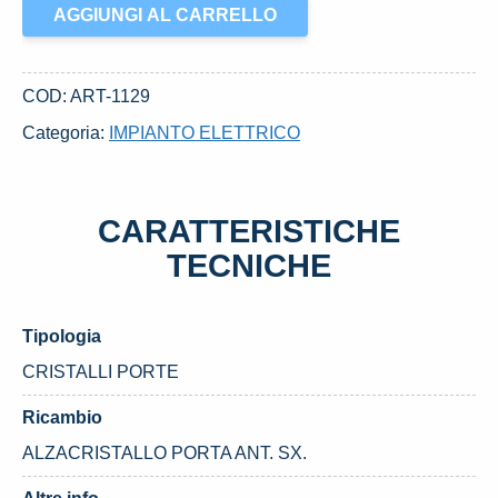
ALZACRISTALLO
AGGIUNGI AL CARRELLO
PORTA
ANT.
SX.
COD:
ART-1129
USATO
Categoria:
IMPIANTO ELETTRICO
DAL
2000
NISSAN
CARATTERISTICHE
PATROL
GR
TECNICHE
«II»
(1998)
Tipologia
quantità
CRISTALLI PORTE
Ricambio
ALZACRISTALLO PORTA ANT. SX.