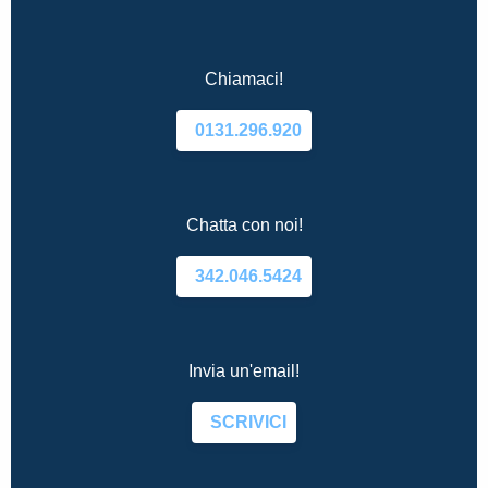
Chiamaci!
0131.296.920
Chatta con noi!
342.046.5424
Invia un'email!
SCRIVICI