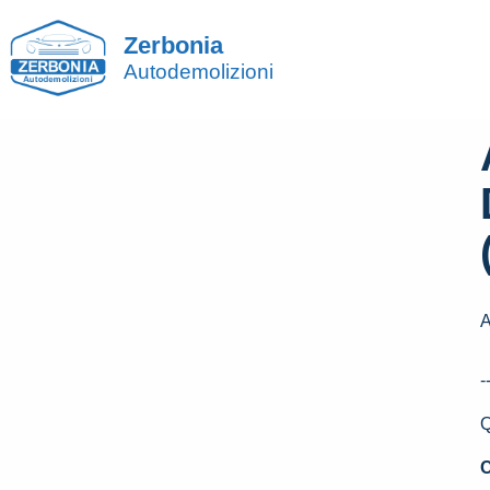
Zerbonia
Autodemolizioni
A
-
Q
C