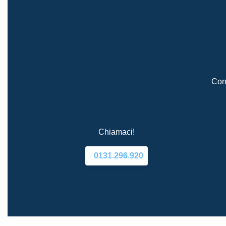
Cont
Chiamaci!
0131.296.920