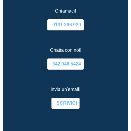
Chiamaci!
0131.296.920
Chatta con noi!
342.046.5424
Invia un'email!
SCRIVICI