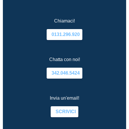
Chiamaci!
0131.296.920
Chatta con noi!
342.046.5424
Invia un'email!
SCRIVICI