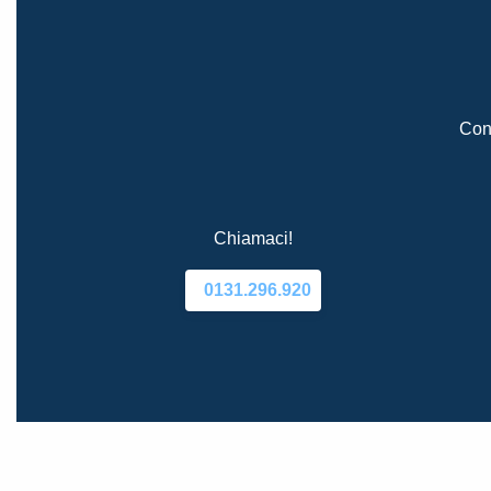
Cont
Chiamaci!
0131.296.920