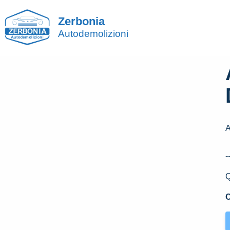
Zerbonia
Autodemolizioni
A
-
Q
C