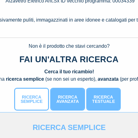
Alzavetro Eletrico Ant.Sx ID vecchio programma: 00034339
ssivamente puliti, immagazzinati in aree idonee e catalogati per 
Non è il prodotto che stavi cercando?
FAI UN'ALTRA RICERCA
Cerca il tuo ricambio!
una
ricerca semplice
(se non sei un esperto),
avanzata
(per prof
RICERCA
RICERCA
RICERCA
SEMPLICE
AVANZATA
TESTUALE
RICERCA SEMPLICE