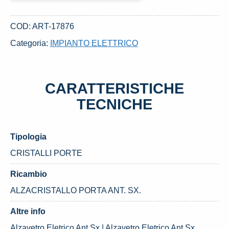
ANT.
SX.
COD:
ART-17876
USATO
Categoria:
IMPIANTO ELETTRICO
DAL
2004
FIAT
CARATTERISTICHE
PANDA
«II»
TECNICHE
(2004)
quantità
Tipologia
CRISTALLI PORTE
Ricambio
ALZACRISTALLO PORTA ANT. SX.
Altre info
Alzavetro Eletrico Ant.Sx | Alzavetro Eletrico Ant.Sx