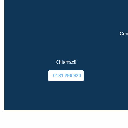
Cont
Chiamaci!
0131.296.920