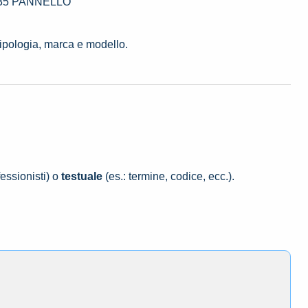
16235 PANNELLO
tipologia, marca e modello.
essionisti) o
testuale
(es.: termine, codice, ecc.).