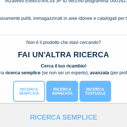
Alzavetro Eletrico Ant.Sx 3P ID vecchio programma: 000
ssivamente puliti, immagazzinati in aree idonee e catalogati per 
Non è il prodotto che stavi cercando?
FAI UN'ALTRA RICERCA
Cerca il tuo ricambio!
una
ricerca semplice
(se non sei un esperto),
avanzata
(per prof
RICERCA
RICERCA
RICERCA
SEMPLICE
AVANZATA
TESTUALE
RICERCA SEMPLICE